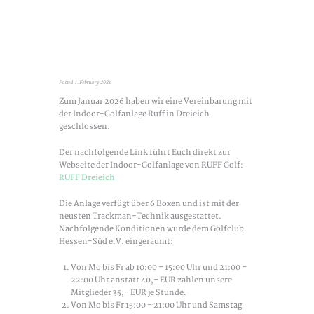
Posted
1. February 2026
Zum Januar 2026 haben wir eine Vereinbarung mit
der Indoor-Golfanlage Ruff in Dreieich
geschlossen.
Der nachfolgende Link führt Euch direkt zur
Webseite der Indoor-Golfanlage von RUFF Golf:
RUFF Dreieich
Die Anlage verfügt über 6 Boxen und ist mit der
neusten Trackman-Technik ausgestattet.
Nachfolgende Konditionen wurde dem Golfclub
Hessen-Süd e.V. eingeräumt:
Von Mo bis Fr ab 10:00 – 15:00 Uhr und 21:00 –
22:00 Uhr anstatt 40,– EUR zahlen unsere
Mitglieder 35,– EUR je Stunde.
Von Mo bis Fr 15:00 – 21:00 Uhr und Samstag