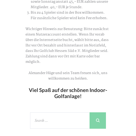
sowie Sonntag anstatt 45,– EUR zahlen unsere
Mitglieder. 40,– EUR je Stunde.
Bis zu 4 Spieler sind in der Box willkommen.
Für zusätzliche Spieler wird kein Fee erhoben.
Wichtiger Hinweis zur Benutzung: Bitte zunächst
einen Nutzeraccount erstellen. Wenn Ihr vorab
über die Internetseite bucht, wählt bitte aus, dass
Ihr vor Ort bezahlt und hinterlasst im Notizfeld,
dass Ihr Golfclub Hessen Süd e.V. Mitglieder seid.
Zahlung sind dann vor Ort mit Karte oder bar
möglich.
Alexander Hüge und sein Team freuen sich, uns
willkommen zu heißen.
Viel Spaß auf der schönen Indoor-
Golfanlage!