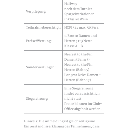
Halfway
nach dem Turnier
Verpflegung:
Spargelvariationen
inklusive Wein
Teilnahmeberechtigt:
HCPI 54 / max. 56 Pers.
1. Brutto Damen und
Preise/Wertung:
Herren ; 1-3 Netto
Klasse A + B
Nearest to the Pin
Damen (Bahn 3)
Nearest to the Pin
Sonderwertungen:
Herren (Bahn 5)
Longest Drive Damen +
Herren (Bahn 17)
Eine Siegerehrung
findet voraussichtlich
Siegerehrung:
nicht statt.
Preise können im Club-
Office abgeholt werden.
Hinweis: Die Anmeldung ist gleichzeitig eine
Einverständniserklärung des Teilnehmers, dass