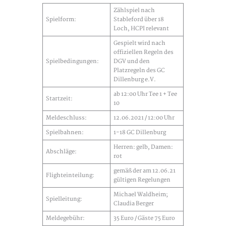
Zählspiel nach
Spielform:
Stableford über 18
Loch, HCPI relevant
Gespielt wird nach
offiziellen Regeln des
Spielbedingungen:
DGV und den
Platzregeln des GC
Dillenburg e.V.
ab 12:00 Uhr Tee 1 + Tee
Startzeit:
10
Meldeschluss:
12.06.2021 / 12:00 Uhr
Spielbahnen:
1-18 GC Dillenburg
Herren: gelb, Damen:
Abschläge:
rot
gemäß der am 12.06.21
Flighteinteilung:
gültigen Regelungen
Michael Waldheim;
Spielleitung:
Claudia Berger
Meldegebühr:
35 Euro / Gäste 75 Euro