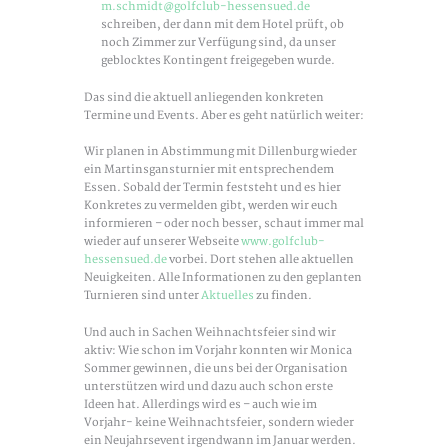
m.schmidt@golfclub-hessensued.de
schreiben, der dann mit dem Hotel prüft, ob
noch Zimmer zur Verfügung sind, da unser
geblocktes Kontingent freigegeben wurde.
Das sind die aktuell anliegenden konkreten
Termine und Events. Aber es geht natürlich weiter:
Wir planen in Abstimmung mit Dillenburg wieder
ein Martinsgansturnier mit entsprechendem
Essen. Sobald der Termin feststeht und es hier
Konkretes zu vermelden gibt, werden wir euch
informieren – oder noch besser, schaut immer mal
wieder auf unserer Webseite
www.golfclub-
hessensued.de
vorbei. Dort stehen alle aktuellen
Neuigkeiten. Alle Informationen zu den geplanten
Turnieren sind unter
Aktuelles
zu finden.
Und auch in Sachen Weihnachtsfeier sind wir
aktiv: Wie schon im Vorjahr konnten wir Monica
Sommer gewinnen, die uns bei der Organisation
unterstützen wird und dazu auch schon erste
Ideen hat. Allerdings wird es – auch wie im
Vorjahr- keine Weihnachtsfeier, sondern wieder
ein Neujahrsevent irgendwann im Januar werden.