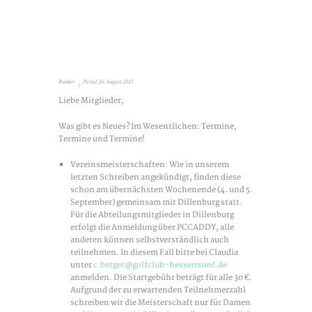
Bunker
Posted
26. August 2021
Liebe Mitglieder,
Was gibt es Neues? Im Wesentlichen: Termine,
Termine und Termine!
Vereinsmeisterschaften: Wie in unserem
letzten Schreiben angekündigt, finden diese
schon am übernächsten Wochenende (4. und 5.
September) gemeinsam mit Dillenburg statt.
Für die Abteilungsmitglieder in Dillenburg
erfolgt die Anmeldung über PCCADDY, alle
anderen können selbstverständlich auch
teilnehmen. In diesem Fall bitte bei Claudia
unter
c.berger@golfclub-hessensued.de
anmelden. Die Startgebühr beträgt für alle 30 €.
Aufgrund der zu erwartenden Teilnehmerzahl
schreiben wir die Meisterschaft nur für Damen