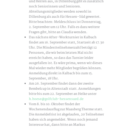
und Herren aus, in Dillenburg gibt es zusätzlich
noch Seniorinnen und Senioren.
Abteilungsmitglieder werden sowohl in
Dillenburg als auch für Hessen-Süd gewertet.
Bitte beachten: Meldeschluss ist Donnerstag,
2. September um 12 Uhr. Falls es dazu weitere
Fragen gibt, bitte an Claudia wenden.
Das nächste After-Workturnier in Kalbach
findet am 16. September statt, Startzeit ab 17.30
Uhr. Die Mindestteilnehmerzahl beträgt 12
Personen, die wir beim letzten Mal nicht
erreicht haben, so dass das Turnier leider
ausgefallen ist. Es wäre prima, wenn wir dieses
Mal wieder mehr Mitglieder begrüßen können.
Anmeldung direkt in Kalbach bis zum 15.
September, 18 Uhr.
Am 26. September findet dann der zweite
Bembelcup in Altenstadt statt. Anmeldungen
bitte bis zum 22. September an Heike unter
h.boese@golfclub-hessensued.de
Vom 8. bis 10. Oktober findet der
Wochenendausflug zur Maasberg Therme statt.
Die Anmeldefrist ist abgelaufen, 20 Teilnehmer
haben sich angemeldet. Wenn noch jemand
Interesse hat, dann bitte an Markus