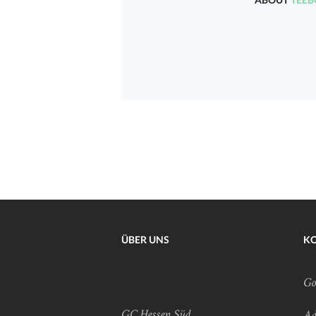
ÜBER UNS
K
Go
GC Hessen Süd
Ad