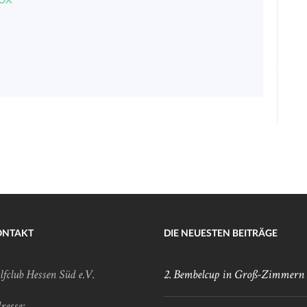
ONTAKT
DIE NEUESTEN BEITRÄGE
lfclub Hessen Süd e.V.
2. Bembelcup in Groß-Zimmern
resse: