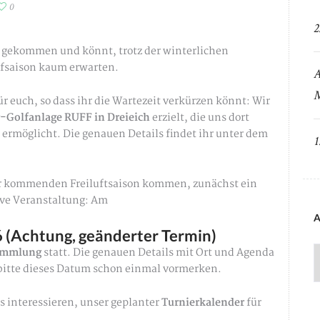
0
2
ahr gekommen und könnt, trotz der winterlichen
lfsaison kaum erwarten.
A
M
r euch, so dass ihr die Wartezeit verkürzen könnt: Wir
-Golfanlage RUFF in Dreieich
erzielt, die uns dort
 ermöglicht. Die genauen Details findet ihr unter dem
1
der kommenden Freiluftsaison kommen, zunächst ein
ive Veranstaltung: Am
A
6 (Achtung, geänderter Termin)
sammlung
statt. Die genauen Details mit Ort und Agenda
A
r bitte dieses Datum schon einmal vormerken.
s interessieren, unser geplanter
Turnierkalender
für